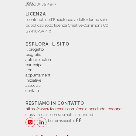
ISSN:
3035-4927
LICENZA
I contenuti dell'Enciclopedia delle donne sono
pubblicati sotto licenza Creative Commons CC
BY-NC-SA 4.0.
ESPLORA IL SITO
il progetto
biografie
autrici e autori
partecipa
libri
appuntamenti
iniziative
assòciati
contatti
RESTIAMO IN CONTATTO
https://www.facebook.com/enciclopediadelledonne
"
class="social-icon si-small si-rounded
bottomsocial">