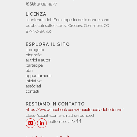
ISSN:
3035-4927
LICENZA
I contenuti dell'Enciclopedia delle donne sono
pubblicati sotto licenza Creative Commons CC
BY-NC-SA 4.0.
ESPLORA IL SITO
il progetto
biografie
autrici e autori
partecipa
libri
appuntamenti
iniziative
assòciati
contatti
RESTIAMO IN CONTATTO
https://www.facebook.com/enciclopediadelledonne
"
class="social-icon si-small si-rounded
bottomsocial">