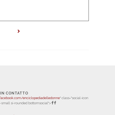
 IN CONTATTO
facebook.com/enciclopediadelledonne
" class="social-icon
i-small si-rounded bottomsocial">