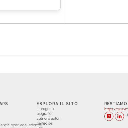
 APS
ESPLORA IL SITO
RESTIAMO
il progetto
https://www.
biografie
s
autrici e autori
partecipa
enciclopediadelledonne.it