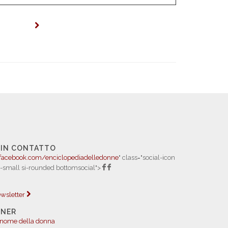
 IN CONTATTO
facebook.com/enciclopediadelledonne
" class="social-icon
i-small si-rounded bottomsocial">
newsletter
TNER
 nome della donna