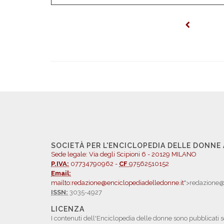
SOCIETÀ PER L'ENCICLOPEDIA DELLE DONNE
Sede legale: Via degli Scipioni 6 - 20129 MILANO
P.IVA:
07734790962 -
CF
97562510152
Email:
mailto:redazione@enciclopediadelledonne.it
">redazione@
ISSN:
3035-4927
LICENZA
I contenuti dell'Enciclopedia delle donne sono pubblicati s