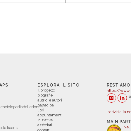
 APS
ESPLORA IL SITO
RESTIAMO
il progetto
https://www.
biografie
s
autrici e autori
partecipa
enciclopediadelledonne.it
libri
Iscriviti alla 
appuntamenti
iniziative
MAIN PAR
assòciati
Nel
otto licenza
contatti