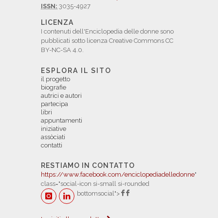
ISSN:
3035-4927
LICENZA
I contenuti dell'Enciclopedia delle donne sono
pubblicati sotto licenza Creative Commons CC
BY-NC-SA 4.0.
ESPLORA IL SITO
il progetto
biografie
autrici e autori
partecipa
libri
appuntamenti
iniziative
assòciati
contatti
RESTIAMO IN CONTATTO
https://www.facebook.com/enciclopediadelledonne
"
class="social-icon si-small si-rounded
bottomsocial">