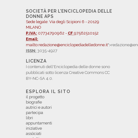
SOCIETÀ PER L'ENCICLOPEDIA DELLE
DONNE APS
Sede legale: Via degli Scipioni 6 - 20129
MILANO
P.IVA:
07734790962 -
CF
97562510152
Email:
mailto:redazione@enciclopediadelledonne.it
">redazione@enc
ISSN:
3035-4927
LICENZA
I contenuti dell'Enciclopedia delle donne sono
pubblicati sotto licenza Creative Commons CC
BY-NC-SA 4.0.
ESPLORA IL SITO
il progetto
biografie
autrici e autori
partecipa
libri
appuntamenti
iniziative
assòciati