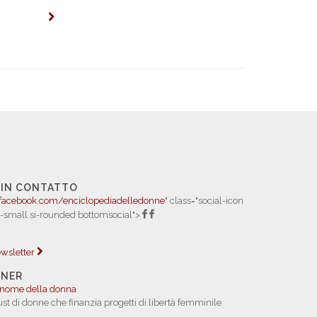
 IN CONTATTO
facebook.com/enciclopediadelledonne
" class="social-icon
i-small si-rounded bottomsocial">
newsletter
TNER
 nome della donna
rust di donne che finanzia progetti di libertà femminile