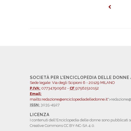
SOCIETÀ PER L'ENCICLOPEDIA DELLE DONNE
Sede legale: Via degli Scipioni 6 - 20129 MILANO
P.IVA:
07734790962 -
CF
97562510152
Email:
mailto:redazione@enciclopediadelledonne.it
">redazione@
ISSN:
3035-4927
LICENZA
I contenuti dell'Enciclopedia delle donne sono pubblicati s
Creative Commons CC BY-NC-SA 4.0.