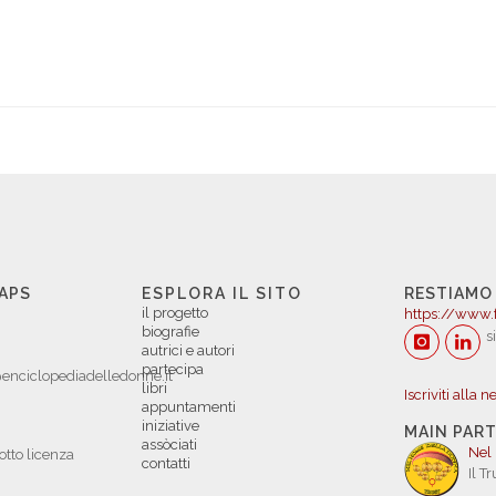
 APS
ESPLORA IL SITO
RESTIAMO
il progetto
https://www.
biografie
s
autrici e autori
partecipa
enciclopediadelledonne.it
libri
Iscriviti alla 
appuntamenti
iniziative
MAIN PAR
assòciati
Nel
otto licenza
contatti
Il T