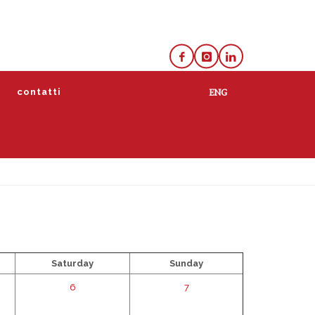
e
contatti
lista
calendario
Saturday
Sunday
6
7