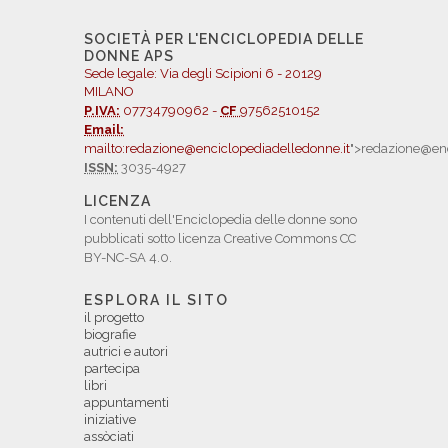
SOCIETÀ PER L'ENCICLOPEDIA DELLE
DONNE APS
Sede legale: Via degli Scipioni 6 - 20129
MILANO
P.IVA:
07734790962 -
CF
97562510152
Email:
mailto:redazione@enciclopediadelledonne.it
">redazione@enc
ISSN:
3035-4927
LICENZA
I contenuti dell'Enciclopedia delle donne sono
pubblicati sotto licenza Creative Commons CC
BY-NC-SA 4.0.
ESPLORA IL SITO
il progetto
biografie
autrici e autori
partecipa
libri
appuntamenti
iniziative
assòciati