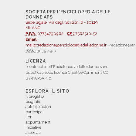
SOCIETÀ PER L'ENCICLOPEDIA DELLE
DONNE APS
Sede legale: Via degli Scipioni 6 - 20129
MILANO
P.IVA:
07734790962 -
CF
97562510152
Email:
mailto:redazione@enciclopediadelledonne.it
">redazione@enc
ISSN:
3035-4927
LICENZA
I contenuti dell'Enciclopedia delle donne sono
pubblicati sotto licenza Creative Commons CC
BY-NC-SA 4.0.
ESPLORA IL SITO
il progetto
biografie
autrici e autori
partecipa
libri
appuntamenti
iniziative
assòciati