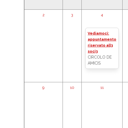
2
3
4
Vediamoci:
appuntamento
riservato all3
soci3
CIRCOLO DE
AMICIS
9
10
11