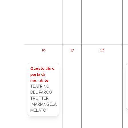
16
17
18
Questo libro
parla di
me...di te
TEATRINO
DEL PARCO
TROTTER
"MARIANGELA
MELATO"