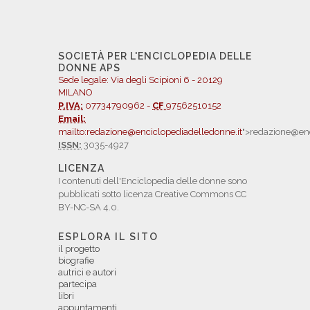
SOCIETÀ PER L'ENCICLOPEDIA DELLE
DONNE APS
Sede legale: Via degli Scipioni 6 - 20129
MILANO
P.IVA:
07734790962 -
CF
97562510152
Email:
mailto:redazione@enciclopediadelledonne.it
">redazione@enc
ISSN:
3035-4927
LICENZA
I contenuti dell'Enciclopedia delle donne sono
pubblicati sotto licenza Creative Commons CC
BY-NC-SA 4.0.
ESPLORA IL SITO
il progetto
biografie
autrici e autori
partecipa
libri
appuntamenti