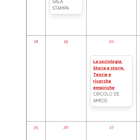
SALA
STAMPA
18
19
20
La sociologia.
Storia e storie.
Teorie e
ricerche
empiriche
CIRCOLO DE
AMICIS
25
26
27