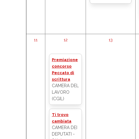
11
12
13
Premiazione
concorso
Peccato di
scrittura
CAMERA DEL
LAVORO
(CGIL)
Ti trovo
cambiata
CAMERA DEI
DEPUTATI -