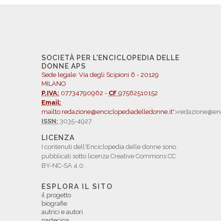
SOCIETÀ PER L'ENCICLOPEDIA DELLE
DONNE APS
Sede legale: Via degli Scipioni 6 - 20129
MILANO
P.IVA:
07734790962 -
CF
97562510152
Email:
mailto:redazione@enciclopediadelledonne.it
">redazione@enc
ISSN:
3035-4927
LICENZA
I contenuti dell'Enciclopedia delle donne sono
pubblicati sotto licenza Creative Commons CC
BY-NC-SA 4.0.
ESPLORA IL SITO
il progetto
biografie
autrici e autori
partecipa