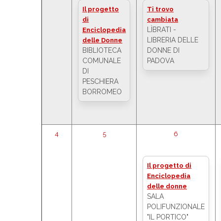
Il progetto
Ti trovo
di
cambiata
LÌBRATI -
Enciclopedia
LIBRERIA DELLE
delle Donne
BIBLIOTECA
DONNE DI
COMUNALE
PADOVA
DI
PESCHIERA
BORROMEO
4
5
6
Il progetto di
Enciclopedia
delle donne
SALA
POLIFUNZIONALE
"IL PORTICO"