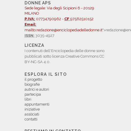
DONNE APS
Sede legale: Via degli Scipioni 6 - 20129
MILANO
P.IVA:
07734790962 -
CF
97562510152
Email:
mailto:redazione@enciclopediadelledonne.it
">redazione@enc
ISSN:
3035-4927
LICENZA
I contenuti dell'Enciclopedia delle donne sono
pubblicati sotto licenza Creative Commons CC
BY-NC-SA 4.0.
ESPLORA IL SITO
il progetto
biografie
autrici e autori
partecipa
libri
appuntamenti
iniziative
assòciati
contatti