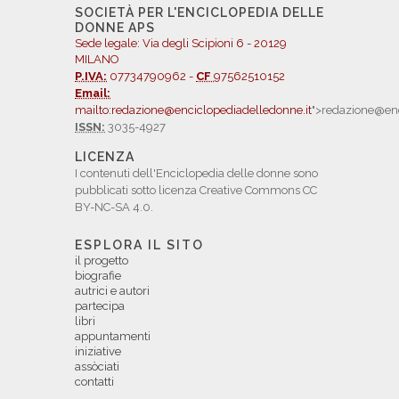
SOCIETÀ PER L'ENCICLOPEDIA DELLE
DONNE APS
Sede legale: Via degli Scipioni 6 - 20129
MILANO
P.IVA:
07734790962 -
CF
97562510152
Email:
mailto:redazione@enciclopediadelledonne.it
">redazione@enc
ISSN:
3035-4927
LICENZA
I contenuti dell'Enciclopedia delle donne sono
pubblicati sotto licenza Creative Commons CC
BY-NC-SA 4.0.
ESPLORA IL SITO
il progetto
biografie
autrici e autori
partecipa
libri
appuntamenti
iniziative
assòciati
contatti