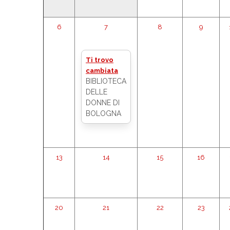
6
7
8
9
Ti trovo
cambiata
BIBLIOTECA
DELLE
DONNE DI
BOLOGNA
13
14
15
16
20
21
22
23