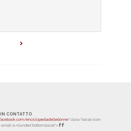
 IN CONTATTO
facebook.com/enciclopediadelledonne
" class="social-icon
i-small si-rounded bottomsocial">