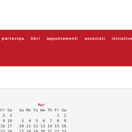
partecipa
libri
appuntamenti
assòciati
iniziativ
Mar
 Fr Sa   Su Mo Tu We Th Fr Sa
  2  3                   1  2
  9 10    3  4  5  6  7  8  9
 16 17   10 11 12 13 14 15 16
 23 24   17 18 19 20 21 22 23