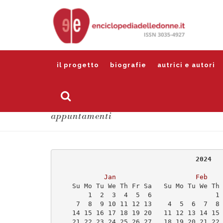
il progetto
biografie
autrici e autori
appuntamenti
                                   2024
Jan
Feb
    Su Mo Tu We Th Fr Sa   Su Mo Tu We Th
        1  2  3  4  5  6                1
     7  8  9 10 11 12 13    4  5  6  7  8
    14 15 16 17 18 19 20   11 12 13 14 15
    21 22 23 24 25 26 27   18 19 20 21 22