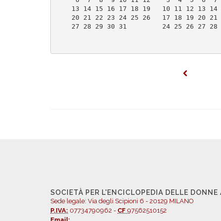
    13 14 15 16 17 18 19   10 11 12 13 14
    20 21 22 23 24 25 26   17 18 19 20 21
    27 28 29 30 31         24 25 26 27 28
SOCIETÀ PER L'ENCICLOPEDIA DELLE DONNE
Sede legale: Via degli Scipioni 6 - 20129 MILANO
P.IVA:
07734790962 -
CF
97562510152
Email: