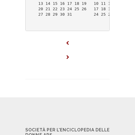
    13 14 15 16 17 18 19   10 11 12 13 14 15
    20 21 22 23 24 25 26   17 18 19 20 21 22
    27 28 29 30 31         24 25 26 27 28 29
SOCIETÀ PER L'ENCICLOPEDIA DELLE