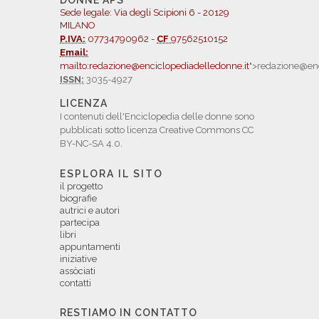
DONNE APS
Sede legale: Via degli Scipioni 6 - 20129
MILANO
P.IVA:
07734790962 -
CF
97562510152
Email:
mailto:redazione@enciclopediadelledonne.it
">redazione@enc
ISSN:
3035-4927
LICENZA
I contenuti dell'Enciclopedia delle donne sono
pubblicati sotto licenza Creative Commons CC
BY-NC-SA 4.0.
ESPLORA IL SITO
il progetto
biografie
autrici e autori
partecipa
libri
appuntamenti
iniziative
assòciati
contatti
RESTIAMO IN CONTATTO