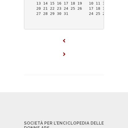
    13 14 15 16 17 18 19   10 11 12 13 14 15
    20 21 22 23 24 25 26   17 18 19 20 21 22
    27 28 29 30 31         24 25 26 27 28 29
SOCIETÀ PER L'ENCICLOPEDIA DELLE