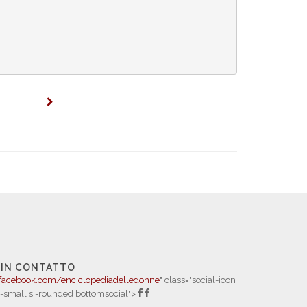
 IN CONTATTO
facebook.com/enciclopediadelledonne
" class="social-icon
i-small si-rounded bottomsocial">