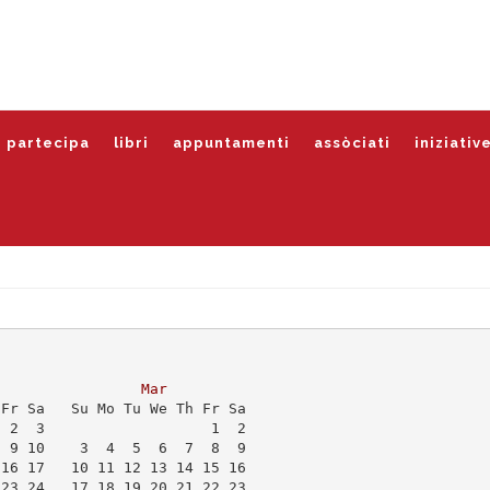
partecipa
libri
appuntamenti
assòciati
iniziativ
Mar
 Fr Sa   Su Mo Tu We Th Fr Sa
  2  3                   1  2
  9 10    3  4  5  6  7  8  9
 16 17   10 11 12 13 14 15 16
 23 24   17 18 19 20 21 22 23