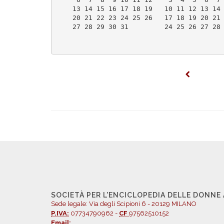
    13 14 15 16 17 18 19   10 11 12 13 14
    20 21 22 23 24 25 26   17 18 19 20 21
    27 28 29 30 31         24 25 26 27 28
SOCIETÀ PER L'ENCICLOPEDIA DELLE DONNE
Sede legale: Via degli Scipioni 6 - 20129 MILANO
P.IVA:
07734790962 -
CF
97562510152
Email: