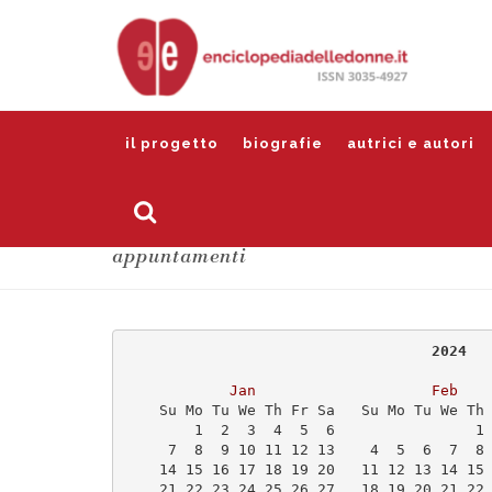
il progetto
biografie
autrici e autori
appuntamenti
                                   2024
Jan
Feb
    Su Mo Tu We Th Fr Sa   Su Mo Tu We Th
        1  2  3  4  5  6                1
     7  8  9 10 11 12 13    4  5  6  7  8
    14 15 16 17 18 19 20   11 12 13 14 15
    21 22 23 24 25 26 27   18 19 20 21 22