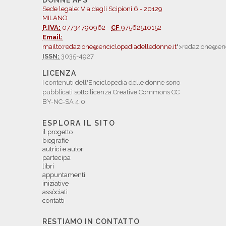
DONNE APS
Sede legale: Via degli Scipioni 6 - 20129
MILANO
P.IVA:
07734790962 -
CF
97562510152
Email:
mailto:redazione@enciclopediadelledonne.it
">redazione@enc
ISSN:
3035-4927
LICENZA
I contenuti dell'Enciclopedia delle donne sono
pubblicati sotto licenza Creative Commons CC
BY-NC-SA 4.0.
ESPLORA IL SITO
il progetto
biografie
autrici e autori
partecipa
libri
appuntamenti
iniziative
assòciati
contatti
RESTIAMO IN CONTATTO