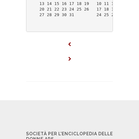
    13 14 15 16 17 18 19   10 11 12 13 14 15
    20 21 22 23 24 25 26   17 18 19 20 21 22
    27 28 29 30 31         24 25 26 27 28 29
SOCIETÀ PER L'ENCICLOPEDIA DELLE