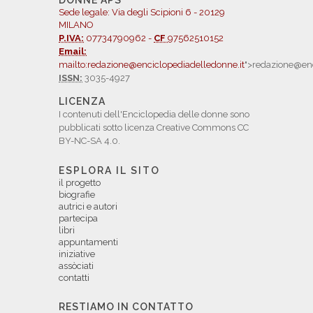
DONNE APS
Sede legale: Via degli Scipioni 6 - 20129
MILANO
P.IVA:
07734790962 -
CF
97562510152
Email:
mailto:redazione@enciclopediadelledonne.it
">redazione@enc
ISSN:
3035-4927
LICENZA
I contenuti dell'Enciclopedia delle donne sono
pubblicati sotto licenza Creative Commons CC
BY-NC-SA 4.0.
ESPLORA IL SITO
il progetto
biografie
autrici e autori
partecipa
libri
appuntamenti
iniziative
assòciati
contatti
RESTIAMO IN CONTATTO