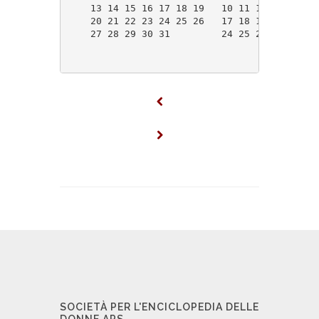
    13 14 15 16 17 18 19   10 11 12 13 14 15
    20 21 22 23 24 25 26   17 18 19 20 21 22
    27 28 29 30 31         24 25 26 27 28 29
SOCIETÀ PER L'ENCICLOPEDIA DELLE