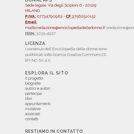
DONNE APS
Sede legale: Via degli Scipioni 6 - 20129
MILANO
P.IVA:
07734790962 -
CF
97562510152
Email:
mailto:redazione@enciclopediadelledonne.it
">redazione@enc
ISSN:
3035-4927
LICENZA
I contenuti dell'Enciclopedia delle donne sono
pubblicati sotto licenza Creative Commons CC
BY-NC-SA 4.0.
ESPLORA IL SITO
il progetto
biografie
autrici e autori
partecipa
libri
appuntamenti
iniziative
assòciati
contatti
RESTIAMO IN CONTATTO