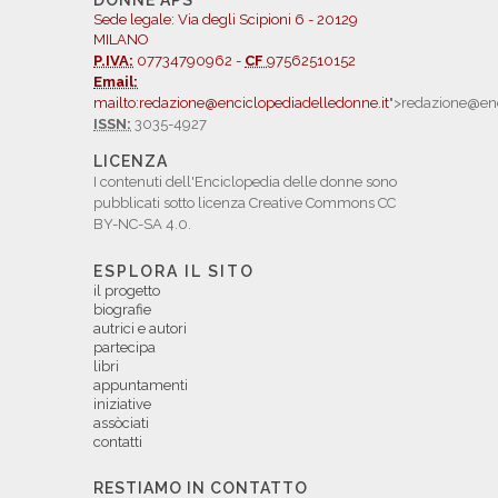
DONNE APS
Sede legale: Via degli Scipioni 6 - 20129
MILANO
P.IVA:
07734790962 -
CF
97562510152
Email:
mailto:redazione@enciclopediadelledonne.it
">redazione@enc
ISSN:
3035-4927
LICENZA
I contenuti dell'Enciclopedia delle donne sono
pubblicati sotto licenza Creative Commons CC
BY-NC-SA 4.0.
ESPLORA IL SITO
il progetto
biografie
autrici e autori
partecipa
libri
appuntamenti
iniziative
assòciati
contatti
RESTIAMO IN CONTATTO