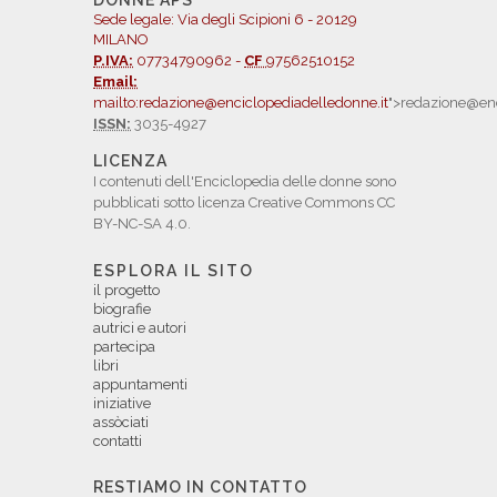
DONNE APS
Sede legale: Via degli Scipioni 6 - 20129
MILANO
P.IVA:
07734790962 -
CF
97562510152
Email:
mailto:redazione@enciclopediadelledonne.it
">redazione@enc
ISSN:
3035-4927
LICENZA
I contenuti dell'Enciclopedia delle donne sono
pubblicati sotto licenza Creative Commons CC
BY-NC-SA 4.0.
ESPLORA IL SITO
il progetto
biografie
autrici e autori
partecipa
libri
appuntamenti
iniziative
assòciati
contatti
RESTIAMO IN CONTATTO