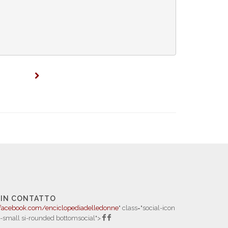
 IN CONTATTO
facebook.com/enciclopediadelledonne
" class="social-icon
i-small si-rounded bottomsocial">