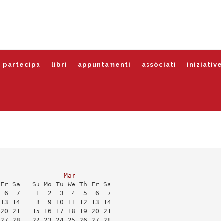
partecipa
libri
appuntamenti
assòciati
iniziativ
Mar
 Fr Sa   Su Mo Tu We Th Fr Sa
  6  7    1  2  3  4  5  6  7
 13 14    8  9 10 11 12 13 14
 20 21   15 16 17 18 19 20 21
 27 28   22 23 24 25 26 27 28