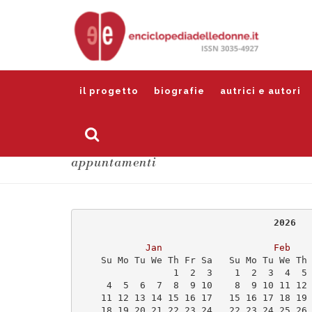
il progetto
biografie
autrici e autori
appuntamenti
                                   2026
Jan
Feb
    Su Mo Tu We Th Fr Sa   Su Mo Tu We Th
                 1  2  3    1  2  3  4  5
     4  5  6  7  8  9 10    8  9 10 11 12
    11 12 13 14 15 16 17   15 16 17 18 19
    18 19 20 21 22 23 24   22 23 24 25 26