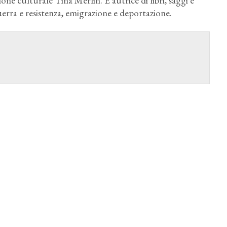
ne culturale Tina Merlin. È autrice di libri, saggi e
 guerra e resistenza, emigrazione e deportazione.