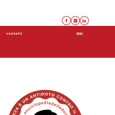
e
contatti