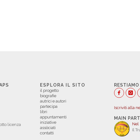
 APS
ESPLORA IL SITO
RESTIAMO
il progetto
biografie
autrici e autori
partecipa
Iscriviti alla 
libri
appuntamenti
MAIN PAR
iniziative
Nel
otto licenza
assòciati
Il T
contatti