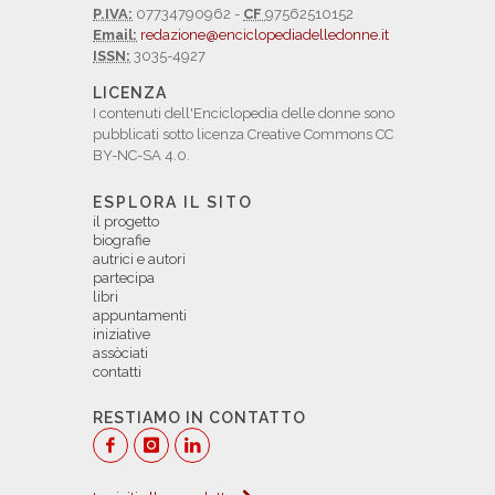
P.IVA:
07734790962 -
CF
97562510152
Email:
redazione@enciclopediadelledonne.it
ISSN:
3035-4927
LICENZA
I contenuti dell'Enciclopedia delle donne sono
pubblicati sotto licenza Creative Commons CC
BY-NC-SA 4.0.
ESPLORA IL SITO
il progetto
biografie
autrici e autori
partecipa
libri
appuntamenti
iniziative
assòciati
contatti
RESTIAMO IN CONTATTO