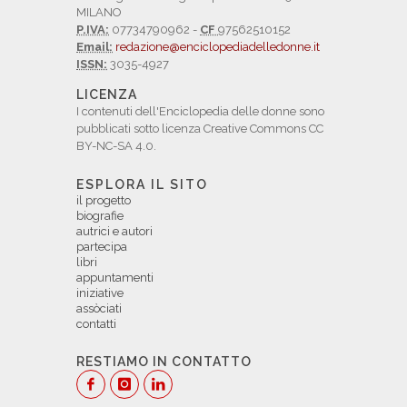
MILANO
P.IVA:
07734790962 -
CF
97562510152
Email:
redazione@enciclopediadelledonne.it
ISSN:
3035-4927
LICENZA
I contenuti dell'Enciclopedia delle donne sono
pubblicati sotto licenza Creative Commons CC
BY-NC-SA 4.0.
ESPLORA IL SITO
il progetto
biografie
autrici e autori
partecipa
libri
appuntamenti
iniziative
assòciati
contatti
RESTIAMO IN CONTATTO