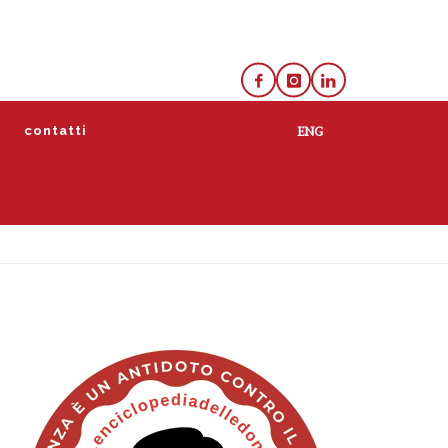
e
contatti