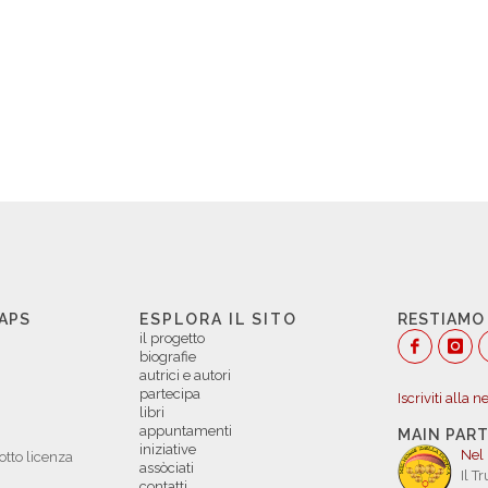
 APS
ESPLORA IL SITO
RESTIAMO
il progetto
biografie
autrici e autori
partecipa
Iscriviti alla 
libri
appuntamenti
MAIN PAR
iniziative
Nel
otto licenza
assòciati
Il T
contatti