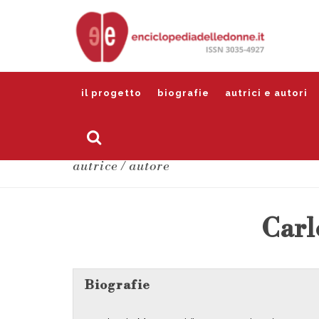
il progetto
biografie
autrici e autori
autrice / autore
Carl
Biografie