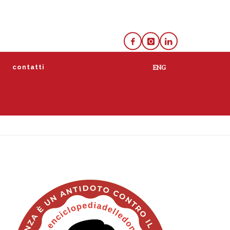
e
contatti