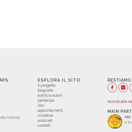
 APS
ESPLORA IL SITO
RESTIAMO
il progetto
biografie
autrici e autori
partecipa
Iscriviti alla 
libri
appuntamenti
MAIN PAR
iniziative
Nel
otto licenza
assòciati
Il T
contatti