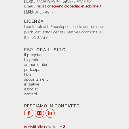
P.IVA:
07734790962 -
CF
97562510152
Email:
redazione@enciclopediadelledonne.it
ISSN:
3035-4927
LICENZA
I contenuti dell'Enciclopedia delle donne sono
pubblicati sotto licenza Creative Commons CC
BY-NC-SA 4.0.
ESPLORA IL SITO
il progetto
biografie
autrici e autori
partecipa
libri
appuntamenti
iniziative
assòciati
contatti
RESTIAMO IN CONTATTO
Iscriviti alla newsletter