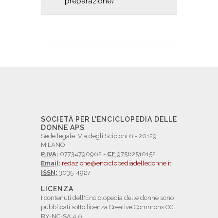
preparazione)
SOCIETÀ PER L'ENCICLOPEDIA DELLE
DONNE APS
Sede legale: Via degli Scipioni 6 - 20129
MILANO
P.IVA:
07734790962 -
CF
97562510152
Email:
redazione@enciclopediadelledonne.it
ISSN:
3035-4927
LICENZA
I contenuti dell'Enciclopedia delle donne sono
pubblicati sotto licenza Creative Commons CC
BY-NC-SA 4.0.