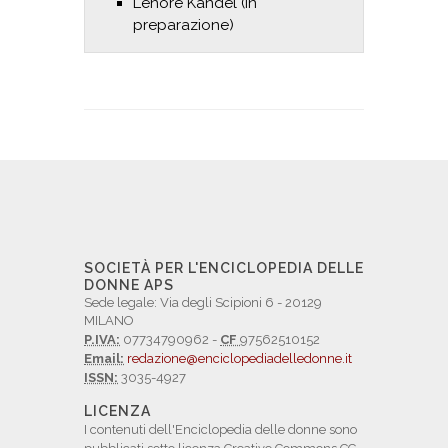
Lenore Kandel (in
preparazione)
SOCIETÀ PER L'ENCICLOPEDIA DELLE
DONNE APS
Sede legale: Via degli Scipioni 6 - 20129
MILANO
P.IVA:
07734790962 -
CF
97562510152
Email:
redazione@enciclopediadelledonne.it
ISSN:
3035-4927
LICENZA
I contenuti dell'Enciclopedia delle donne sono