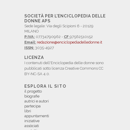
SOCIETÀ PER L'ENCICLOPEDIA DELLE
DONNE APS
Sede legale: Via degli Scipioni 6 - 20129
MILANO
P.IVA:
07734790962 -
CF
97562510152
Email:
redazione@enciclopediadelledonne.it
ISSN:
3035-4927
LICENZA
I contenuti dell'Enciclopedia delle donne sono
pubblicati sotto licenza Creative Commons CC
BY-NC-SA 4.0.
ESPLORA IL SITO
il progetto
biografie
autrici e autori
partecipa
libri
appuntamenti
iniziative
assòciati