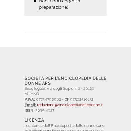
Nadia Boulanger (in
preparazione)
SOCIETÀ PER L'ENCICLOPEDIA DELLE
DONNE APS
Sede legale: Via degli Scipioni 6 - 20129
MILANO
P.IVA:
07734790962 -
CF
97562510152
Email:
redazione@enciclopediadelledonne.it
ISSN:
3035-4927
LICENZA
I contenuti dell'Enciclopedia delle donne sono