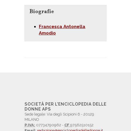
Biografie
Francesca Antonella
Amodio
SOCIETÀ PER L'ENCICLOPEDIA DELLE
DONNE APS
Sede legale: Via degli Scipioni 6 - 20129
MILANO
P.IVA:
07734790962 -
CF
97562510152
Email:
redazione@enciclopediadelledonne.it