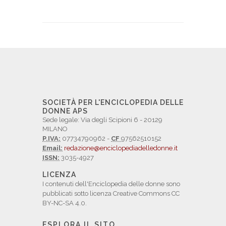
SOCIETÀ PER L'ENCICLOPEDIA DELLE
DONNE APS
Sede legale: Via degli Scipioni 6 - 20129
MILANO
P.IVA:
07734790962 -
CF
97562510152
Email:
redazione@enciclopediadelledonne.it
ISSN:
3035-4927
LICENZA
I contenuti dell'Enciclopedia delle donne sono
pubblicati sotto licenza Creative Commons CC
BY-NC-SA 4.0.
ESPLORA IL SITO