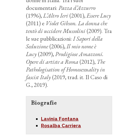
donne in Italia. Tra i suoi
documentari:
Pazza d’Azzurro
(1996),
L’Altro Ieri
(2001),
Essere Lucy
(2011) e
Violet Gibson. La donna che
tentò di uccidere Mussolini
(2009). Tra
le sue pubblicazioni:
I Sapori della
Seduzione
(2006),
Il mio nome è
Lucy
(2009),
Prodigiose Amazzoni.
Opere di artiste a Roma
(2012),
The
Pathologisation of Homosexuality in
fascist Italy
(2019, trad. it. Il Caso di
G., 2019).
Biografie
Lavinia Fontana
Rosalba Carriera