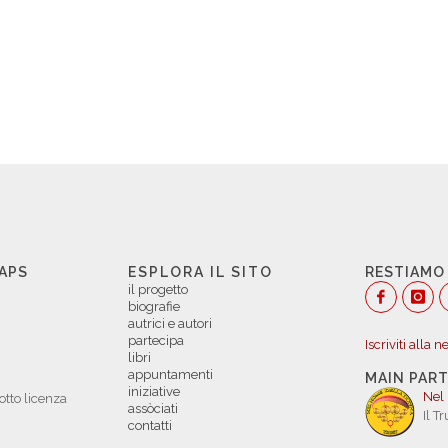
 APS
ESPLORA IL SITO
RESTIAMO
il progetto
biografie
autrici e autori
partecipa
Iscriviti alla 
libri
appuntamenti
MAIN PAR
iniziative
Nel
otto licenza
assòciati
Il T
contatti