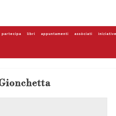
partecipa
libri
appuntamenti
assòciati
iniziativ
 Gionchetta