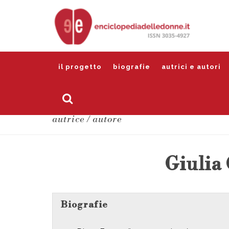
il progetto
biografie
autrici e autori
autrice / autore
Giulia
Biografie