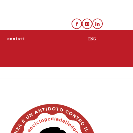
e
contatti