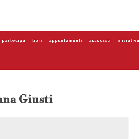
partecipa
libri
appuntamenti
assòciati
iniziativ
ana Giusti