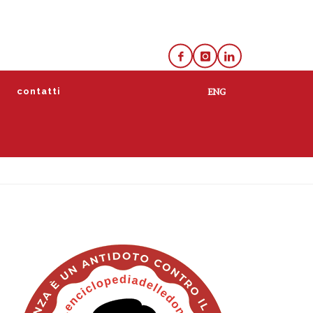
e
contatti