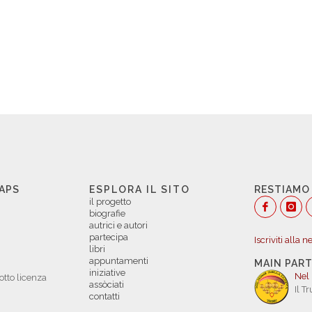
 APS
ESPLORA IL SITO
RESTIAMO
il progetto
biografie
autrici e autori
partecipa
Iscriviti alla 
libri
appuntamenti
MAIN PAR
iniziative
Nel
otto licenza
assòciati
Il T
contatti