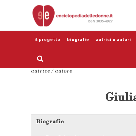
il progetto
biografie
autrici e autori
autrice / autore
Giuli
Biografie