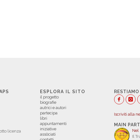
 APS
ESPLORA IL SITO
RESTIAMO
il progetto
biografie
autrici e autori
partecipa
Iscriviti alla 
libri
appuntamenti
MAIN PAR
iniziative
Nel
otto licenza
assòciati
Il T
contatti