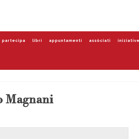
partecipa
libri
appuntamenti
assòciati
iniziativ
o Magnani