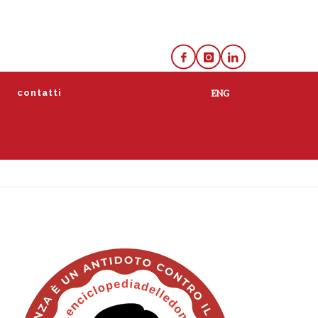
e
contatti