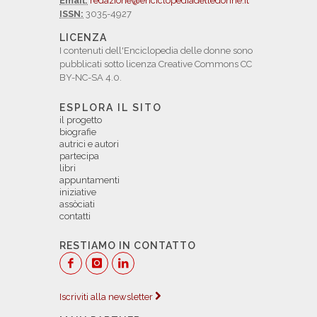
Email:
redazione@enciclopediadelledonne.it
ISSN:
3035-4927
LICENZA
I contenuti dell'Enciclopedia delle donne sono
pubblicati sotto licenza Creative Commons CC
BY-NC-SA 4.0.
ESPLORA IL SITO
il progetto
biografie
autrici e autori
partecipa
libri
appuntamenti
iniziative
assòciati
contatti
RESTIAMO IN CONTATTO
Iscriviti alla newsletter