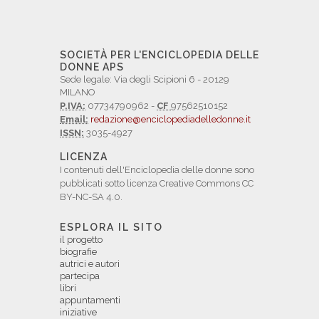
SOCIETÀ PER L'ENCICLOPEDIA DELLE
DONNE APS
Sede legale: Via degli Scipioni 6 - 20129
MILANO
P.IVA:
07734790962 -
CF
97562510152
Email:
redazione@enciclopediadelledonne.it
ISSN:
3035-4927
LICENZA
I contenuti dell'Enciclopedia delle donne sono
pubblicati sotto licenza Creative Commons CC
BY-NC-SA 4.0.
ESPLORA IL SITO
il progetto
biografie
autrici e autori
partecipa
libri
appuntamenti
iniziative