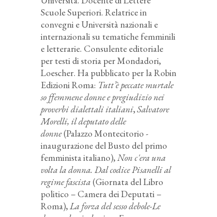
Università. Docente di Lettere
Scuole Superiori. Relatrice in
convegni e Università nazionali e
internazionali su tematiche femminili
e letterarie. Consulente editoriale
per testi di storia per Mondadori,
Loescher. Ha pubblicato per la Robin
Edizioni Roma:
Tutt’è peccate murtale
so ffemmene donne e pregiudizio nei
proverbi dialettali italiani
,
Salvatore
Morelli, il deputato delle
donne
(Palazzo Montecitorio -
inaugurazione del Busto del primo
femminista italiano),
Non c'era una
volta la donna. Dal codice Pisanelli al
regime fascista
(Giornata del Libro
politico – Camera dei Deputati –
Roma),
La forza del sesso debole-Le