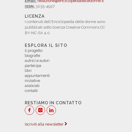
Email:
redazione@enciclopediadelledonne.it
ISSN:
3035-4927
LICENZA
I contenuti dell'Enciclopedia delle donne sono
pubblicati sotto licenza Creative Commons CC
BY-NC-SA 4.0.
ESPLORA IL SITO
il progetto
biografie
autrici e autori
partecipa
libri
appuntamenti
iniziative
assòciati
contatti
RESTIAMO IN CONTATTO
Iscriviti alla newsletter