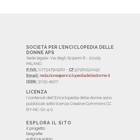
SOCIETÀ PER L'ENCICLOPEDIA DELLE
DONNE APS
Sede legale: Via degli Scipioni 6 - 20129
MILANO
P.IVA:
07734790962 -
CF
97562510152
Email:
redazione@enciclopediadelledonne.it
ISSN:
3035-4927
LICENZA
I contenuti dell'Enciclopedia delle donne sono
pubblicati sotto licenza Creative Commons CC
BY-NC-SA 4.0.
ESPLORA IL SITO
il progetto
biografie
autrici e autori