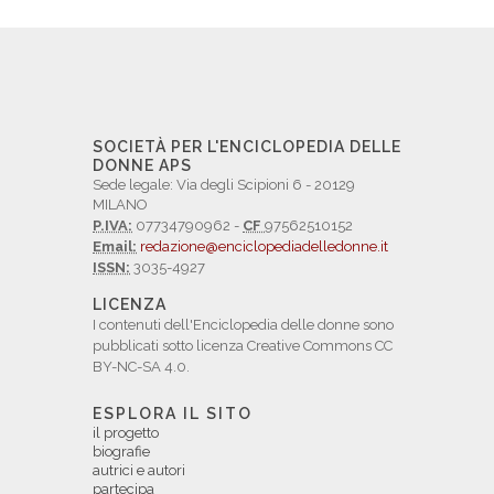
SOCIETÀ PER L'ENCICLOPEDIA DELLE
DONNE APS
Sede legale: Via degli Scipioni 6 - 20129
MILANO
P.IVA:
07734790962 -
CF
97562510152
Email:
redazione@enciclopediadelledonne.it
ISSN:
3035-4927
LICENZA
I contenuti dell'Enciclopedia delle donne sono
pubblicati sotto licenza Creative Commons CC
BY-NC-SA 4.0.
ESPLORA IL SITO
il progetto
biografie
autrici e autori
partecipa