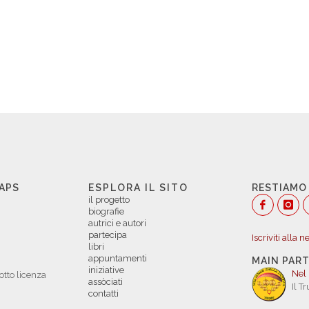
 APS
ESPLORA IL SITO
RESTIAMO
il progetto
biografie
autrici e autori
partecipa
Iscriviti alla 
libri
appuntamenti
MAIN PAR
iniziative
Nel
otto licenza
assòciati
Il T
contatti