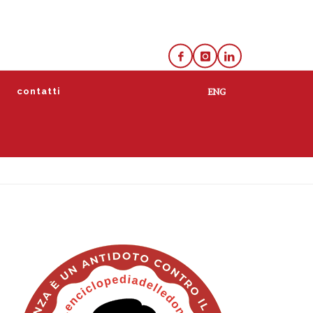
e
contatti