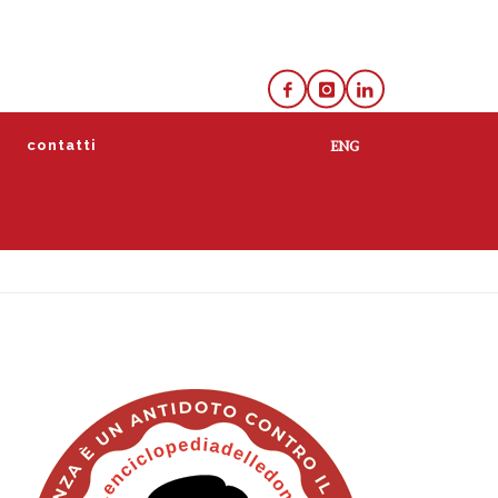
e
contatti