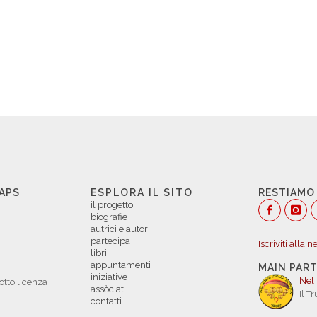
 APS
ESPLORA IL SITO
RESTIAMO
il progetto
biografie
autrici e autori
partecipa
Iscriviti alla 
libri
appuntamenti
MAIN PAR
iniziative
Nel
otto licenza
assòciati
Il T
contatti