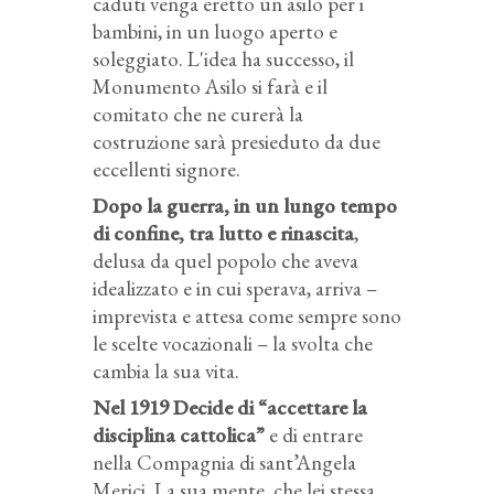
caduti venga eretto un asilo per i
bambini, in un luogo aperto e
soleggiato. L'idea ha successo, il
Monumento Asilo si farà e il
comitato che ne curerà la
costruzione sarà presieduto da due
eccellenti signore.
Dopo la guerra, in un lungo tempo
di confine, tra lutto e rinascita
,
delusa da quel popolo che aveva
idealizzato e in cui sperava, arriva –
imprevista e attesa come sempre sono
le scelte vocazionali – la svolta che
cambia la sua vita.
Nel 1919 Decide di “accettare la
disciplina cattolica”
e di entrare
nella Compagnia di sant’Angela
Merici. La sua mente, che lei stessa