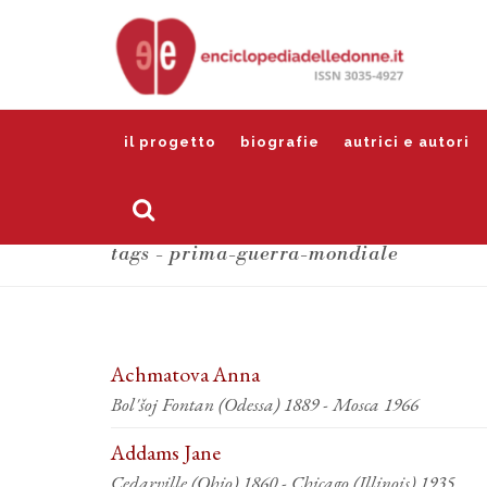
il progetto
biografie
autrici e autori
tags - prima-guerra-mondiale
Achmatova Anna
Bol'šoj Fontan (Odessa) 1889 - Mosca 1966
Addams Jane
Cedarville (Ohio) 1860 - Chicago (Illinois) 1935