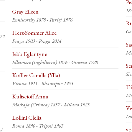
Pe
184
Gray Eileen
Enniscorthy 1878 - Parigi 1976
Ri
Go
Herz-Sommer Alice
922
Praga 1903 - Praga 2014
Sa
Ma
Jebb Eglantyne
Ellesmere (Inghilterra) 1876 - Ginevra 1928
Se
Si
Koffler Camilla (Ylla)
Vienna 1911 - Bharatpur 1955
Tr
Mo
Kuliscioff Anna
Moskaja (Crimea) 1857 - Milano 1925
Vi
Lo
Lollini Clelia
Roma 1890 - Tripoli 1963
a)
vo