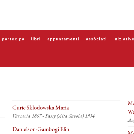
partecipa
libri
appuntamenti
assòciati
iniziativ
Ma
Curie Sklodowska Maria
Wa
Varsavia 1867 - Passy (Alta Savoia) 1934
Au
Danielson-Gambogi Elin
Ma