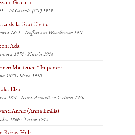
zzana Giacinta
1 - Aci Castello (CT) 1919
tter de la Tour Elvine
rizia 1841 - Treffen am Woerthersee 1916
cchi Ada
ntova 1874 - Niteròi 1944
rpieri Matteucci* Imperiera
ena 1870 - Siena 1950
iolet Elsa
sca 1896 - Saint-Arnoult-en-Yvelines 1970
vanti Annie (Anna Emilia)
ndra 1866 - Torino 1942
n Rebay Hilla