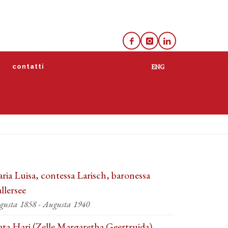
e
contatti
ria Luisa, contessa Larisch, baronessa
llersee
gusta 1858 - Augusta 1940
ta Hari (Zelle Margaretha Geertruida)