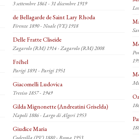
3 settembre 1861 - 31 dicembre 1919
Le
de Bellagarde de Saint Lary Rhoda
Ma
Firenze 1890 - Noale (VE) 1918
San
Delle Fratte Cliseide
Mo
Zagarolo (RM) 1914 - Zagarolo (RM) 2008
Po
19
Fréhel
Parigi 1891 - Parigi 1951
Mo
Mi
Giacomelli Ludovica
Treviso 1857 - 1949
Oa
Gilda Mignonette (Andreatini Griselda)
Napoli 1886 - Largo di Algeri 1953
Pa
18
Giudice Maria
Codevilla (PV) 1880 - Roma 1953