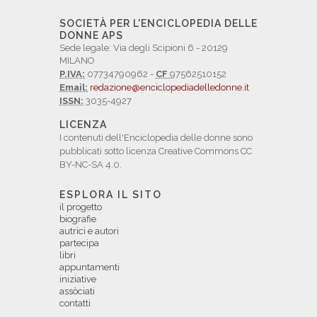
SOCIETÀ PER L'ENCICLOPEDIA DELLE
DONNE APS
Sede legale: Via degli Scipioni 6 - 20129
MILANO
P.IVA:
07734790962 -
CF
97562510152
Email:
redazione@enciclopediadelledonne.it
ISSN:
3035-4927
LICENZA
I contenuti dell'Enciclopedia delle donne sono
pubblicati sotto licenza Creative Commons CC
BY-NC-SA 4.0.
ESPLORA IL SITO
il progetto
biografie
autrici e autori
partecipa
libri
appuntamenti
iniziative
assòciati
contatti