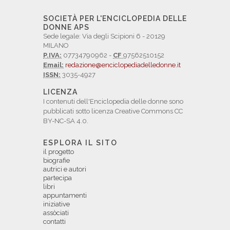
SOCIETÀ PER L'ENCICLOPEDIA DELLE
DONNE APS
Sede legale: Via degli Scipioni 6 - 20129
MILANO
P.IVA:
07734790962 -
CF
97562510152
Email:
redazione@enciclopediadelledonne.it
ISSN:
3035-4927
LICENZA
I contenuti dell'Enciclopedia delle donne sono
pubblicati sotto licenza Creative Commons CC
BY-NC-SA 4.0.
ESPLORA IL SITO
il progetto
biografie
autrici e autori
partecipa
libri
appuntamenti
iniziative
assòciati
contatti