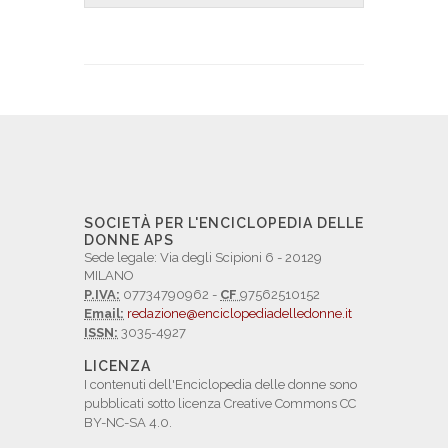
SOCIETÀ PER L'ENCICLOPEDIA DELLE
DONNE APS
Sede legale: Via degli Scipioni 6 - 20129
MILANO
P.IVA:
07734790962 -
CF
97562510152
Email:
redazione@enciclopediadelledonne.it
ISSN:
3035-4927
LICENZA
I contenuti dell'Enciclopedia delle donne sono
pubblicati sotto licenza Creative Commons CC
BY-NC-SA 4.0.